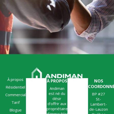
À propos
À PROPOS
NOS
COORDONNÉ
Résidentiel
Andiman
est né du
BP #27
Commercial
désir
St-
Tarif
d’offrir aux
Lambert-
propriétaires
de-Lauzon
Blogue
d’immeubles