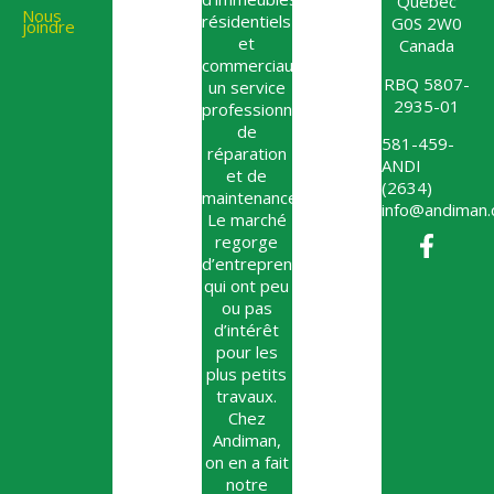
Québec
Nous
résidentiels
G0S 2W0
joindre
et
Canada
commerciaux,
RBQ 5807-
un service
2935-01
professionnel
de
581-459-
réparation
ANDI
et de
(2634)
maintenance.
info@andiman.
Le marché
regorge
d’entrepreneurs
qui ont peu
ou pas
d’intérêt
pour les
plus petits
travaux.
Chez
Andiman,
on en a fait
notre