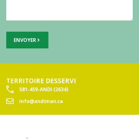
ENVOYER
TERRITOIRE DESSERVI
581-459-ANDI (2634)
info@andiman.ca