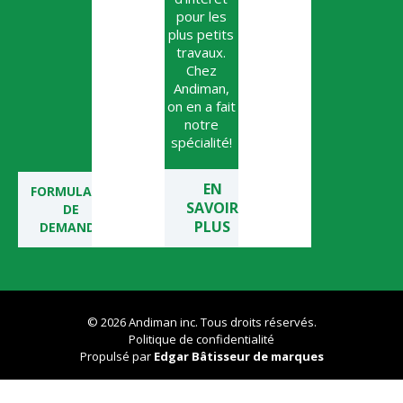
pour les
plus petits
travaux.
Chez
Andiman,
on en a fait
notre
spécialité!
EN
FORMULAIRE
SAVOIR
DE
PLUS
DEMANDE
© 2026 Andiman inc. Tous droits réservés.
Politique de confidentialité
Propulsé par
Edgar Bâtisseur de marques