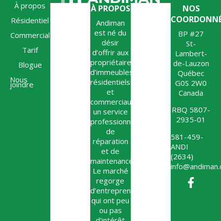
À propos
À PROPOS
NOS
COORDONNÉ
Résidentiel
Andiman
est né du
BP #27
Commercial
désir
St-
Tarif
d’offrir aux
Lambert-
propriétaires
de-Lauzon
Blogue
d’immeubles
Québec
Nous
résidentiels
G0S 2W0
joindre
et
Canada
commerciaux,
RBQ 5807-
un service
2935-01
professionnel
de
581-459-
réparation
ANDI
et de
(2634)
maintenance.
info@andiman.
Le marché
regorge
d’entrepreneurs
qui ont peu
ou pas
d’intérêt