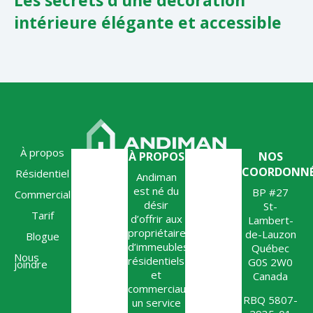
Les secrets d’une décoration
intérieure élégante et accessible
À propos
À PROPOS
NOS
COORDONNÉ
Résidentiel
Andiman
est né du
BP #27
Commercial
désir
St-
Tarif
d’offrir aux
Lambert-
propriétaires
de-Lauzon
Blogue
d’immeubles
Québec
Nous
résidentiels
G0S 2W0
joindre
et
Canada
commerciaux,
RBQ 5807-
un service